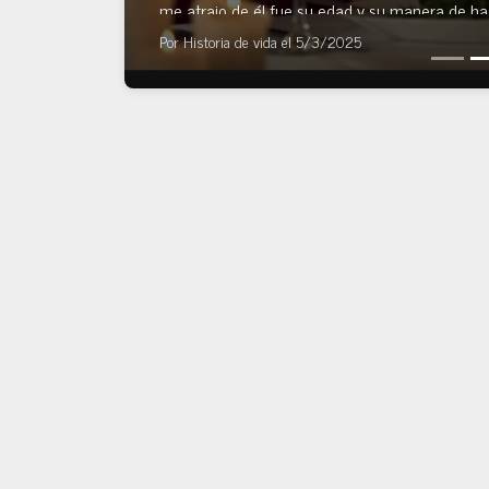
me atrajo de él fue su edad y su manera de ha
Por
Historia de vida
el
5/3/2025