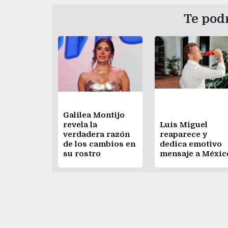
Te podr
Galilea Montijo
revela la
Luis Miguel
verdadera razón
reaparece y
de los cambios en
dedica emotivo
su rostro
mensaje a Méxic