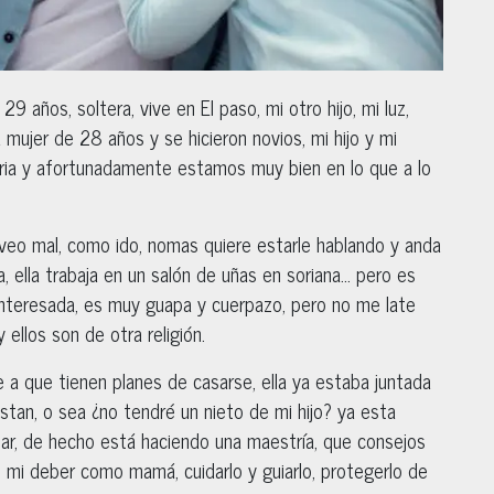
9 años, soltera, vive en El paso, mi otro hijo, mi luz,
mujer de 28 años y se hicieron novios, mi hijo y mi
ria y afortunadamente estamos muy bien en lo que a lo
o veo mal, como ido, nomas quiere estarle hablando y anda
 ella trabaja en un salón de uñas en soriana… pero es
interesada, es muy guapa y cuerpazo, pero no me late
 ellos son de otra religión.
 a que tienen planes de casarse, ella ya estaba juntada
ustan, o sea ¿no tendré un nieto de mi hijo? ya esta
iar, de hecho está haciendo una maestría, que consejos
 mi deber como mamá, cuidarlo y guiarlo, protegerlo de