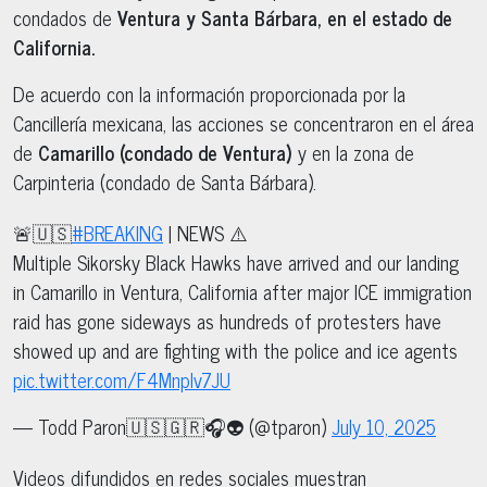
condados de
Ventura y Santa Bárbara, en el estado de
California.
De acuerdo con la información proporcionada por la
Cancillería mexicana, las acciones se concentraron en el área
de
Camarillo (condado de Ventura)
y en la zona de
Carpinteria (condado de Santa Bárbara).
🚨🇺🇸
#BREAKING
| NEWS ⚠️
Multiple Sikorsky Black Hawks have arrived and our landing
in Camarillo in Ventura, California after major ICE immigration
raid has gone sideways as hundreds of protesters have
showed up and are fighting with the police and ice agents
pic.twitter.com/F4Mnplv7JU
— Todd Paron🇺🇸🇬🇷🎧👽 (@tparon)
July 10, 2025
Videos difundidos en redes sociales muestran