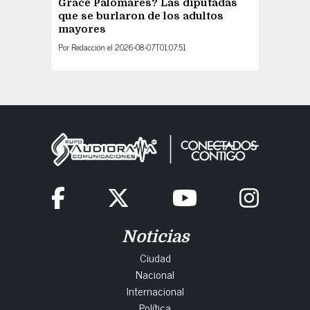
Grace Palomares? Las diputadas
que se burlaron de los adultos
mayores
Por
Redacción
el
2026-08-07T01:07:51
Noticias
Ciudad
Nacional
Internacional
Política