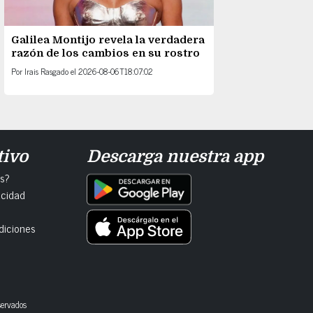
Galilea Montijo revela la verdadera
razón de los cambios en su rostro
Por
Irais Rasgado
el
2026-08-06T18:07:02
tivo
Descarga nuestra app
s?
acidad
diciones
servados