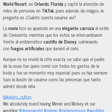
World Resort
, en
Orlando
,
Florida
y captó la atención de
miles de personas en
TikTok
, pues además de mágico, la
pregunta es ¿Cuánto cuesta casarse así?
La
novia
hizo su aparición en una
elegante carroza
al estilo
de Cenicienta, mientras que los votos se intercambiaron
frente al emblemático
castillo de Disney
, culminando
con
fuegos artificiales
que iluminó el cielo.
Aunque no se reveló la cifra exacta, se sabe que el padre
de la novia fue quien corrió con todos los gastos de la
boda y fue un momento muy especial, pues su hija siempre
tuvo la ilusión de casarse como las princesas que tanto
admiró desde niña.
@kelsey_culton
We absolutely loved having Minnie and Mickey at our
wedding
#disneyworld
#minnie
#mickeymouse
#wedding