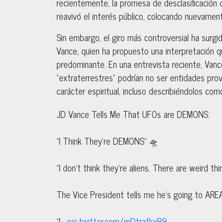
recientemente, la promesa de desclasificación
reavivó el interés público, colocando nuevamen
Sin embargo, el giro más controversial ha surgi
Vance, quien ha propuesto una interpretación q
predominante. En una entrevista reciente, Va
“extraterrestres” podrían no ser entidades pro
carácter espiritual, incluso describiéndolos com
JD Vance Tells Me That UFOs are DEMONS:
“I Think They’re DEMONS” 🛸
“I don’t think they’re aliens. There are weird thi
The Vice President tells me he’s going to ARE
“I…
pic.twitter.com/mDtrafkxB9