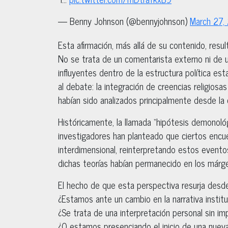
— Benny Johnson (@bennyjohnson)
March 27,
Esta afirmación, más allá de su contenido, resul
No se trata de un comentarista externo ni de u
influyentes dentro de la estructura política es
al debate: la integración de creencias religios
habían sido analizados principalmente desde la c
Históricamente, la llamada “hipótesis demonoló
investigadores han planteado que ciertos encue
interdimensional, reinterpretando estos evento
dichas teorías habían permanecido en los márgen
El hecho de que esta perspectiva resurja desd
¿Estamos ante un cambio en la narrativa institu
¿Se trata de una interpretación personal sin im
¿O estamos presenciando el inicio de una nuev