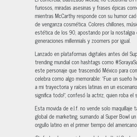
furiosos, miradas asesinas y frases épicas como 
mientras McCarthy responde con su humor caó
de venganza cosmética. Colores chillones, músic
estética de los 90, apostando por la nostalgia
generaciones millennials y zoomers por igual.
Lanzado en plataformas digitales antes del Sup
trending mundial con hashtags como #SorayaSu
este personaje que trascendió México para conq
celebra como algo memorable: “Fue un sueño hec
a mi trayectoria y raíces latinas en un escena
significa todo!”, confesó la actriz, quien roba e
Esta movida de e.l.f. no vende solo maquillaj
global de marketing, sumando al Super Bowl un
orgullo latino en el primer tiempo del american