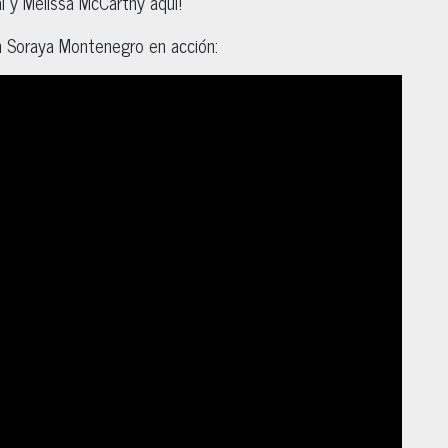
al y Melissa McCarthy aquí!
on Soraya Montenegro en acción: