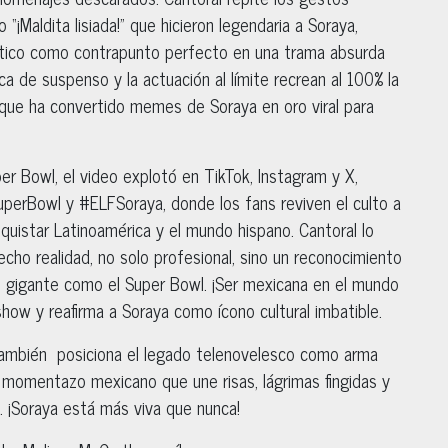
“¡Maldita lisiada!” que hicieron legendaria a Soraya,
tico como contrapunto perfecto en una trama absurda
a de suspenso y la actuación al límite recrean al 100% la
 que ha convertido memes de Soraya en oro viral para
er Bowl, el video explotó en TikTok, Instagram y X,
perBowl y #ELFSoraya, donde los fans reviven el culto a
uistar Latinoamérica y el mundo hispano. Cantoral lo
ho realidad, no solo profesional, sino un reconocimiento
rio gigante como el Super Bowl. ¡Ser mexicana en el mundo
l show y reafirma a Soraya como ícono cultural imbatible.
e también posiciona el legado telenovelesco como arma
 momentazo mexicano que une risas, lágrimas fingidas y
o. ¡Soraya está más viva que nunca!