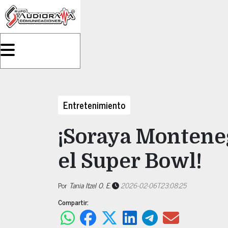
Entretenimiento
¡Soraya Monten
el Super Bowl!
Por
Tania Itzel O. E.
2026-02-06T23:08:25
Compartir: