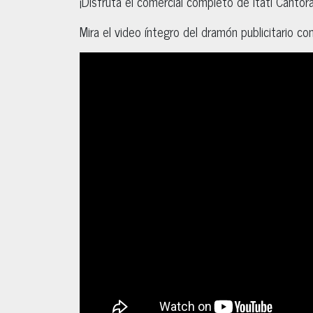
¡Disfruta el comercial completo de Itatí Cantor
Mira el video íntegro del dramón publicitario c