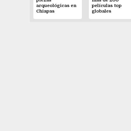
piezas
más de 200
arqueológicas en
películas top
Chiapas
globales