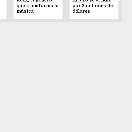
Rock: el género
Arturo se vendió
que transformó la
por 3 millones de
música
dólares