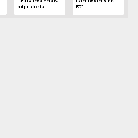
Ceuta tras crisis
Coronavirus en
migratoria
EU