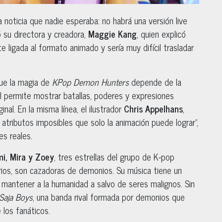
a noticia que nadie esperaba: no habrá una versión live
mó su directora y creadora,
Maggie Kang
, quien explicó
e ligada al formato animado y sería muy difícil trasladar
que la magia de
KPop Demon Hunters
depende de la
ual permite mostrar batallas, poderes y expresiones
nal. En la misma línea, el ilustrador
Chris Appelhans
,
 atributos imposibles que solo la animación puede lograr”,
es reales.
i, Mira y Zoey
, tres estrellas del grupo de K-pop
rios, son cazadoras de demonios. Su música tiene un
a mantener a la humanidad a salvo de seres malignos. Sin
Saja Boys
, una banda rival formada por demonios que
 los fanáticos.