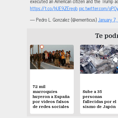
executed an American citizen and the Trump adm
https://t.co/hUE9ZEreqb
pic.twitter.com/qP
— Pedro L. Gonzalez (@emeriticus)
January 7
Te podr
72 mil
marroquíes
Sube a 35
huyeron a España
personas
por videos falsos
fallecidas por el
de redes sociales
sismo de Japón