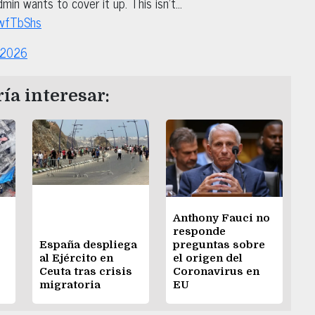
in wants to cover it up. This isn’t…
QwfTbShs
, 2026
ía interesar:
Anthony Fauci no
responde
España despliega
preguntas sobre
al Ejército en
el origen del
Ceuta tras crisis
Coronavirus en
migratoria
EU