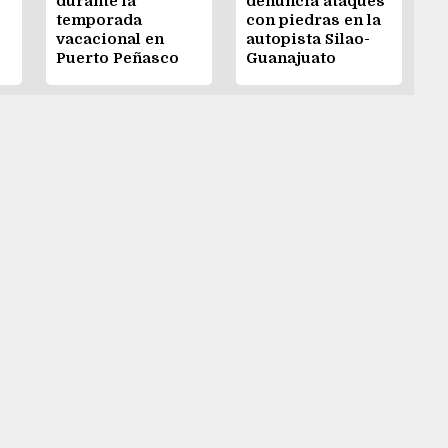
durante la
denuncia ataques
temporada
con piedras en la
vacacional en
autopista Silao-
Puerto Peñasco
Guanajuato