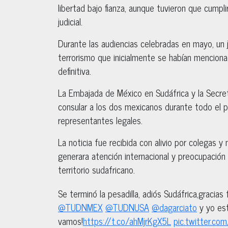
libertad bajo fianza, aunque tuvieron que cumpli
judicial.
Durante las audiencias celebradas en mayo, un
terrorismo que inicialmente se habían mencionad
definitiva.
La Embajada de México en Sudáfrica y la Secre
consular a los dos mexicanos durante todo el 
representantes legales.
La noticia fue recibida con alivio por colegas 
generara atención internacional y preocupación
territorio sudafricano.
Se terminó la pesadilla, adiós Sudáfrica,gracias
@TUDNMEX
@TUDNUSA
@dagarciato
y yo est
vamos!
https://t.co/ahMjrKgX5L
pic.twitter.c