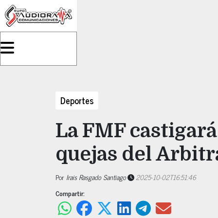
Deportes
La FMF castigará
quejas del Arbitr
Por
Irais Rasgado Santiago
2025-10-02T16:51:46
Compartir: