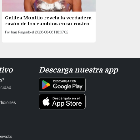
Galilea Montijo revela la verdadera
razón de los cambios en su rostro
Por
Irais Rasgado
el
2026-08-06T18:07:02
tivo
Descarga nuestra app
s?
acidad
diciones
servados