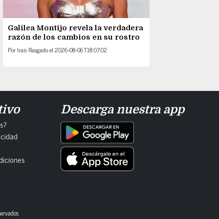
Galilea Montijo revela la verdadera
razón de los cambios en su rostro
Por
Irais Rasgado
el
2026-08-06T18:07:02
tivo
Descarga nuestra app
s?
acidad
diciones
servados