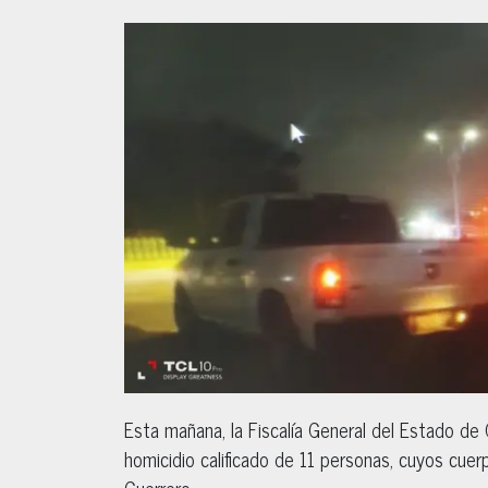
Esta mañana, la Fiscalía General del Estado de 
homicidio calificado de 11 personas, cuyos cue
Guerrero.