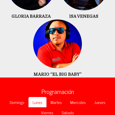
GLORIA BARRAZA
ISA VENEGAS
MARIO “EL BIG BABY”
Programación
Domingo
Lunes
Martes
Miercoles
Jueves
Viernes
Sabado