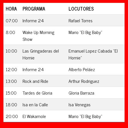
HORA
PROGRAMA
LOCUTORES
07:00
Informe 24
Rafael Torres
8:00
Wake Up Morning
Mario “El Big Baby”
Show
10:00
Las Gringaderas del
Emanuel Lopez Cabada “El
Homie
Homie”
12:00
Informe 24
Alberto Peláez
13:00
Rock and Ride
Arthur Rodriguez
15:00
Tardes de Gloria
Gloria Barraza
18:00
Isa en la Calle
Isa Venegas
20:00
El Wakamole
Mario “El Big Baby”