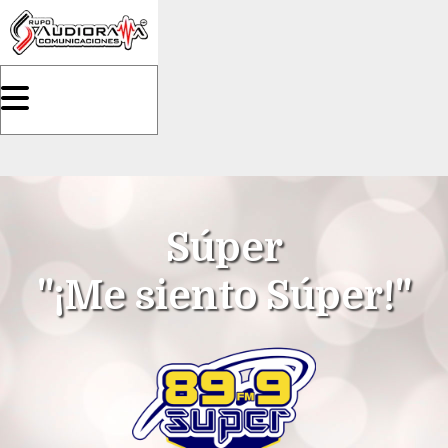
Súper
"¡Me siento Súper!"