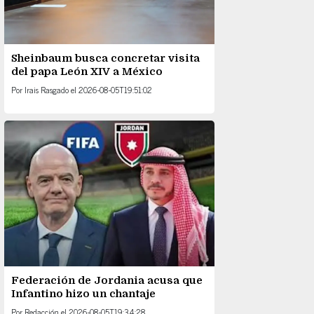
Sheinbaum busca concretar visita
del papa León XIV a México
Por
Irais Rasgado
el
2026-08-05T19:51:02
Federación de Jordania acusa que
Infantino hizo un chantaje
Por
Redacción
el
2026-08-05T19:34:28