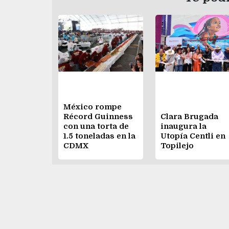
México rompe
Récord Guinness
Clara Brugada
con una torta de
inaugura la
1.5 toneladas en la
Utopía Centli en
CDMX
Topilejo