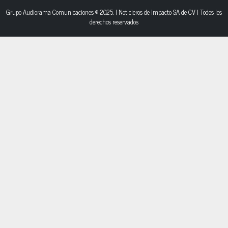
Grupo Audiorama Comunicaciones © 2025. | Noticieros de Impacto SA de CV | Todos los
derechos reservados