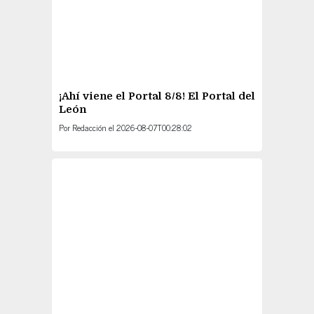
¡Ahí viene el Portal 8/8! El Portal del
León
Por
Redacción
el
2026-08-07T00:28:02
Embajada de Estados Unidos
pausa relación con gobierno de