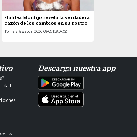
Galilea Montijo revela la verdadera
razón de los cambios en su rostro
Por
Irais Rasgado
el
2026-08-06T18:07:02
tivo
Descarga nuestra app
s?
acidad
diciones
servados