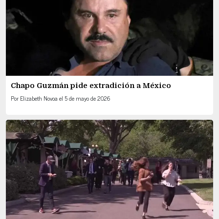
Chapo Guzmán pide extradición a México
Por
Elizabeth Novoa
el
5 de mayo de 2026