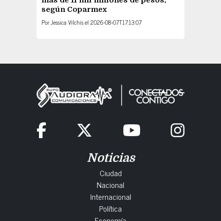
más de 11 mil millones de pesos,
según Coparmex
Por
Jessica Vilchis
el
2026-08-07T17:13:07
Noticias
Ciudad
Nacional
Internacional
Política
Economía